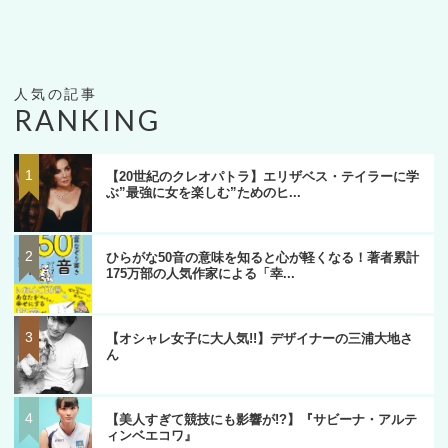
RANKING
【20世紀のクレオパトラ】エリザベス・テイラーに学
ぶ”最強に女を楽しむ”ためのヒ...
ひらがな50音の意味を知ると心が軽くなる！著者累計
175万部の人気作家による「幸...
【オシャレ女子に大人気!!】デザイナーの三浦大地さ
ん
【美人すぎて競技にも影響が!?】『サビーナ・アルテ
ィンベエコワ』