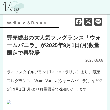
F
X
Li
Wellness＆Beauty
a
n
c
e
完売続出の大人気フレグランス「ウォ
e
ームバニラ」が2025年9月1日(月)数量
b
限定で再登場
o
2025.08.08
o
ライフスタイルブランドLaline〈ラリン〉より、限定
k
フレグランス「Warm Vanilla(ウォームバニラ)」を202
5年9月1日(月)より数量限定で発売いたします。