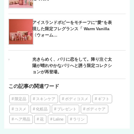
アイスランドポピーをモチーフに”愛“を表
現した限定フレグランス「 Warm Vanilla
〈ウォーム…
光きらめく、パリに恋をして。降り注ぐ太
陽が晴れやかなパリへと誘う限定コレクシ
ョンが再登場。
この記事の関連ワード
限定品
スキンケア
ボディコスメ
ギフト
コスメ
化粧品
プレゼント
ボディケア
ヘア用品
花
Laline
ラリン