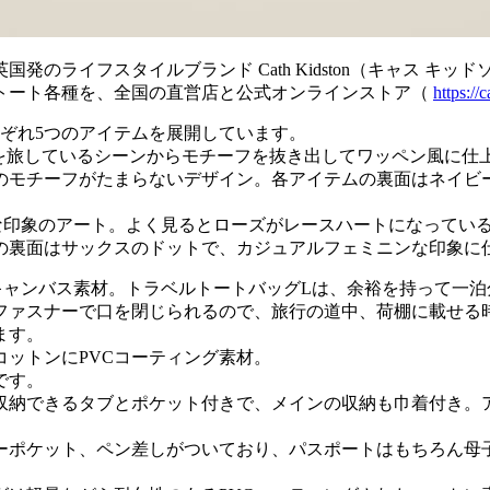
のライフスタイルブランド Cath Kidston（キャス キ
クトート各種を、全国の直営店と公式オンラインストア（
https://
ぞれ5つのアイテムを展開しています。
ーが休日にロンドンを旅しているシーンからモチーフを抜き出してワッ
チーフがたまらないデザイン。各アイテムの裏面はネイビーのドット
ックな印象のアート。よく見るとローズがレースハートになっているなど
の裏面はサックスのドットで、カジュアルフェミニンな印象に
キャンバス素材。トラベルトートバッグLは、余裕を持って一
ファスナーで口を閉じられるので、旅行の道中、荷棚に載せる
ます。
ットンにPVCコーティング素材。
です。
収納できるタブとポケット付きで、メインの収納も巾着付き。
ーポケット、ペン差しがついており、パスポートはもちろん母子