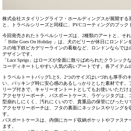
株式会社スタイリングライフ・ホールディングスが展開する英国発
と、トラベルシリーズと同様に、PVCコーティングのブッ
今回発売されたトラベルシリーズは、2種類のアートと、それ
「 Billie Goes On Holiday 」は、犬のビリ
スの地下鉄ピカデリーラインの看板など、ロンドンならではのモ
デザインです。
「Lace Sprigs」はローズが全面に散りばめられたクラシ
コーディネートしやすい人気の高いアートです。各アイテム
トラベルトートバッグLとS、2つのサイズはいづれも厚手の
い、パッキング時に安心感のあるしっかりとした素材です。
リーブ付きで、キャリーオントートとしてもお使いいただけ
アクセサリーポーチ、パスポートケース、ラゲッジタグは、コ
型崩れしにくく、汚れにくいので、貴重品の保管にぴったり
アクセサリーポーチは、フタの裏面にネックレスやリングを
す。
パスポートケースは、内側にカード収納ポケットやファスナ
ます。