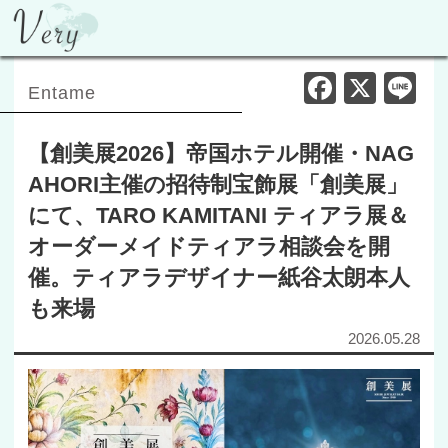
F
X
Li
Entame
a
n
c
e
【創美展2026】帝国ホテル開催・NAG
e
AHORI主催の招待制宝飾展「創美展」
b
にて、TARO KAMITANI ティアラ展＆
o
オーダーメイドティアラ相談会を開
o
催。ティアラデザイナー紙谷太朗本人
k
も来場
2026.05.28