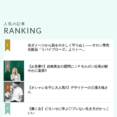
RANKING
光ダメージから肌をやさしく守りぬく――サロン専売
化粧品「リバイブローズ」よりトー...
【お見事!!】自称美女の質問にＪＰモルガン社長が鮮
やかに返答!!
【オシャレ女子に大人気!!】デザイナーの三浦大地さ
ん
【働く女】ビヨンセに学ぶ♡ブレない生き方がかっこ
いい