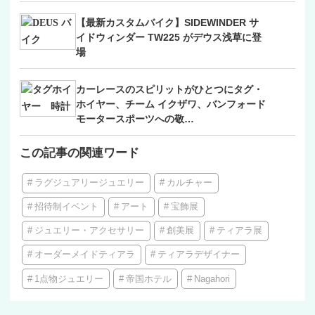
【最新カスタムバイク】SIDEWINDER サ
イドウィンダー TW225 がデウス浅草に登
場
カーレースのスピリットがひとつにタグ・
ホイヤー、チーム イクザワ、バンフォード
モータースポーツへの敬…
この記事の関連ワード
ラグジュアリージュエリー
カルチャー
招待制イベント
アート
宝飾展
ジュエリー・アクセサリー
創美展
ティアラ展
オーダーメイドティアラ
ティアラデザイナー
1点物ジュエリー
帝国ホテル
Nagahori