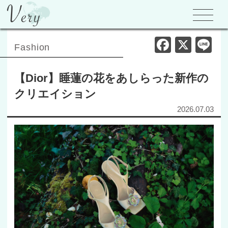
F
X
Li
Fashion
a
n
c
e
【Dior】睡蓮の花をあしらった新作の
e
クリエイション
b
2026.07.03
o
o
k