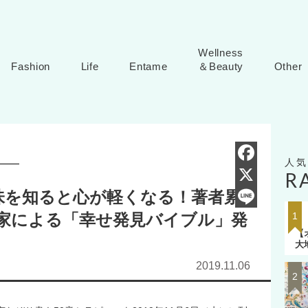
Wellness
Fashion
Life
Entame
＆Beauty
Other
R
F
味を知ると心が軽くなる！著者累
a
X
作家による「幸せ発見バイブル」発
c
L
【
e
i
大
b
n
2019.11.06
o
e
o