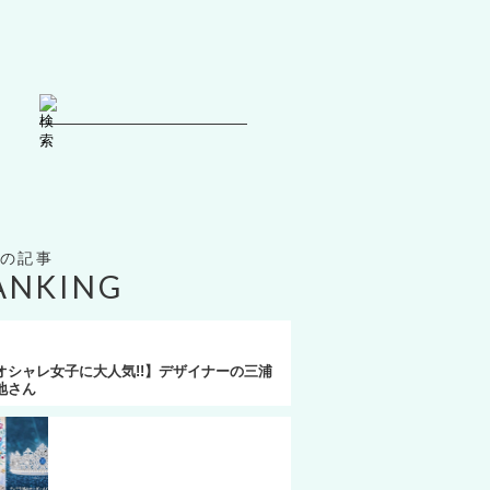
S
e
a
r
c
h
f
o
ANKING
r:
オシャレ女子に大人気!!】デザイナーの三浦
地さん