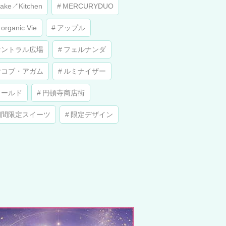
ake↗︎Kitchen
MERCURYDUO
 organic Vie
アップル
セントラル広場
フェルナンダ
ヤコブ・アガム
ルミナイザー
ワールド
円頓寺商店街
期間限定スイーツ
限定デザイン