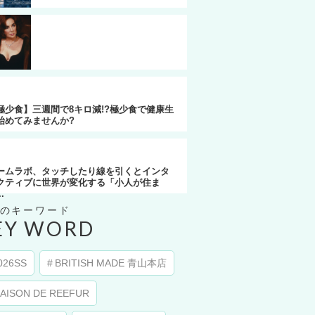
創美展2026】帝国ホテル開催・NAGAHORI
催の招待制宝飾展「創美展」に...
20世紀のクレオパトラ】エリザベス・テイ
ーに学ぶ”最強に女を楽しむ”ためのヒ...
極少食】三週間で8キロ減!?極少食で健康生
始めてみませんか?
ームラボ、タッチしたり線を引くとインタ
クティブに世界が変化する「小人が住ま
.
EY WORD
026SS
BRITISH MADE 青山本店
AISON DE REEFUR