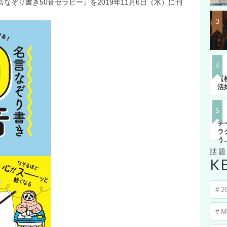
なぞり書き50音セラピー』を2019年11月6日（水）に刊
k
【
主
【
ラ
【
活
チ
ラ
う..
K
2
M