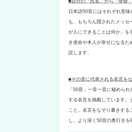
■自分の「氏名」から「使命
日本語50音にはそれぞれ意
も、もちろん隠されたメッセ
が人にできることは何か」を
き使命や本人が幸せになるた
説します。
■その音に代表される名言を
「50音」一音一音に秘めら
する名言を掲載しています。
こと。名言をなぞり書きする
し、より深く50音の奥行き