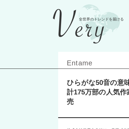
Entame
ひらがな50音の意
計175万部の人気
売