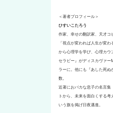
＜著者プロフィール＞
ひすいこたろう
作家、幸せの翻訳家、天才コ
「視点が変われば人生が変わ
から心理学を学び、心理カウ
セラピー』がディスカヴァーME
ラーに。他にも『あした死ぬ
数。
近著におバカな息子の名言集
トから、未来を面白くする考
いう旗を掲げ日夜邁進。