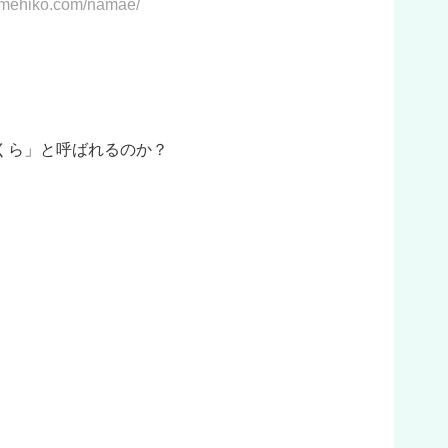
himehiko.com/namae/
くら」と呼ばれるのか？