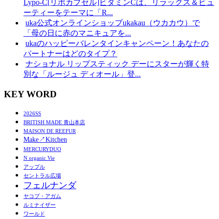
Lypo-C[リポカプセル]ビタミンCは、リラックス＆ビュ
ーティーをテーマに「R...
uka公式オンラインショップukakau（ウカカウ）で
「母の日に赤のマニキュアを...
ukaのハッピーバレンタインキャンペーン！あなたの
パートナーはどのタイプ？
ナショナル リップスティック デーにスターが輝く特
別な「ルージュ ディオール」登...
KEY WORD
2026SS
BRITISH MADE 青山本店
MAISON DE REEFUR
Make↗︎Kitchen
MERCURYDUO
N organic Vie
アップル
セントラル広場
フェルナンダ
ヤコブ・アガム
ルミナイザー
ワールド