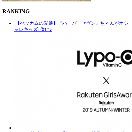
RANKING
【べッカムの愛娘】『ハーパーセヴン』ちゃんがオシ
ャレキッズ1位に♪