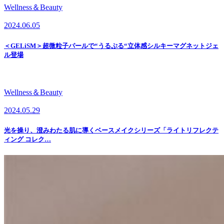
Wellness＆Beauty
2024.06.05
＜GELiSM＞超微粒子パールで“うるぷる“立体感シルキーマグネットジェ
ル登場
Wellness＆Beauty
2024.05.29
光を操り、澄みわたる肌に導くベースメイクシリーズ「ライトリフレクテ
ィング コレク…