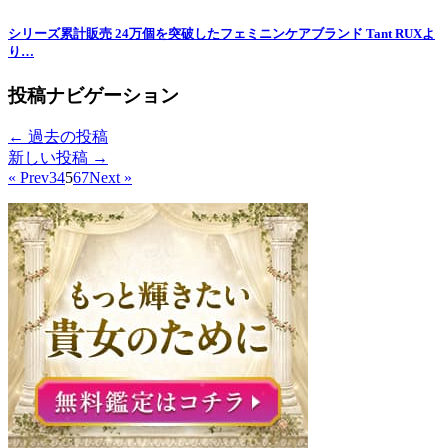
シリーズ累計販売 24万個を突破したフェミニンケアブランド Tant RUXよ
り…
投稿ナビゲーション
←
過去の投稿
新しい投稿
→
« Prev
3
4
5
6
7
Next »