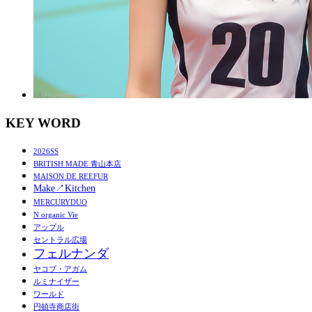
KEY WORD
2026SS
BRITISH MADE 青山本店
MAISON DE REEFUR
Make↗︎Kitchen
MERCURYDUO
N organic Vie
アップル
セントラル広場
フェルナンダ
ヤコブ・アガム
ルミナイザー
ワールド
円頓寺商店街