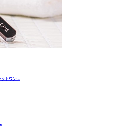
ェクトワン…
…