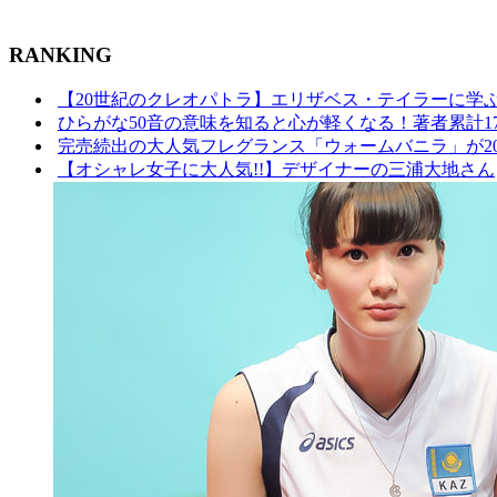
RANKING
【20世紀のクレオパトラ】エリザベス・テイラーに学ぶ”
ひらがな50音の意味を知ると心が軽くなる！著者累計17
完売続出の大人気フレグランス「ウォームバニラ」が2025年
【オシャレ女子に大人気!!】デザイナーの三浦大地さん