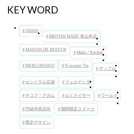
KEY WORD
2026SS
BRITISH MADE 青山本店
MAISON DE REEFUR
Make↗︎Kitchen
MERCURYDUO
N organic Vie
アップル
セントラル広場
フェルナンダ
ヤコブ・アガム
ルミナイザー
ワールド
円頓寺商店街
期間限定スイーツ
限定デザイン