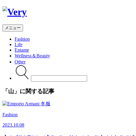
メニュー
Fashion
Life
Entame
Wellness
＆Beauty
Other
Search
for:
「
山
」に関する記事
Fashion
2023.10.08