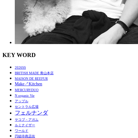
KEY WORD
2026SS
BRITISH MADE 青山本店
MAISON DE REEFUR
Make↗︎Kitchen
MERCURYDUO
N organic Vie
アップル
セントラル広場
フェルナンダ
ヤコブ・アガム
ルミナイザー
ワールド
円頓寺商店街