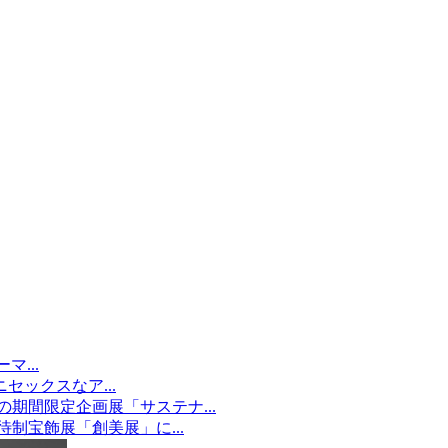
マ...
ニセックスなア...
の期間限定企画展「サステナ...
待制宝飾展「創美展」に...