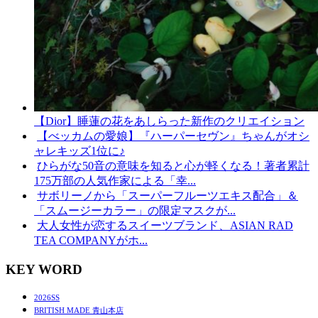
【Dior】睡蓮の花をあしらった新作のクリエイション
【べッカムの愛娘】『ハーパーセヴン』ちゃんがオシ
ャレキッズ1位に♪
ひらがな50音の意味を知ると心が軽くなる！著者累計
175万部の人気作家による「幸...
サボリーノから「スーパーフルーツエキス配合」＆
「スムージーカラー」の限定マスクが...
大人女性が恋するスイーツブランド、ASIAN RAD
TEA COMPANYがホ...
KEY WORD
2026SS
BRITISH MADE 青山本店