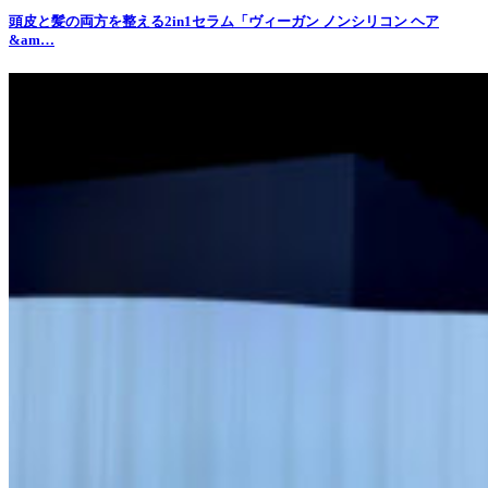
​​頭皮と髪の両方を整える2in1セラム「ヴィーガン ノンシリコン ヘア
&am…