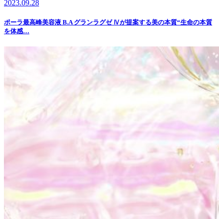
2023.09.28
ポーラ最高峰美容液 B.A グランラグゼ Ⅳが提案する美の本質“生命の本質
を体感…