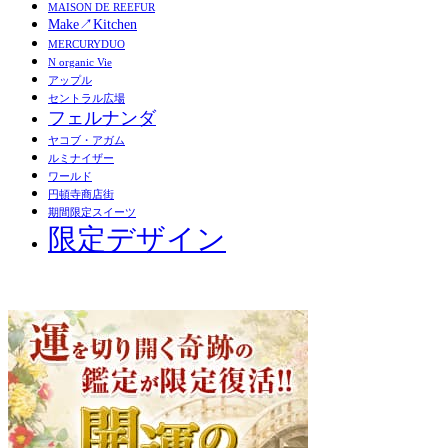
MAISON DE REEFUR
Make↗︎Kitchen
MERCURYDUO
N organic Vie
アップル
セントラル広場
フェルナンダ
ヤコブ・アガム
ルミナイザー
ワールド
円頓寺商店街
期間限定スイーツ
限定デザイン