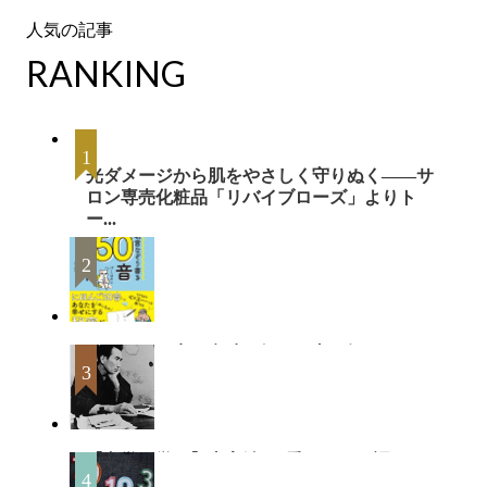
RANKING
光ダメージから肌をやさしく守りぬく――サ
ロン専売化粧品「リバイブローズ」よりト
ー...
ひらがな50音の意味を知ると心が軽くなる！
著者累計175万部の人気作家による「幸...
【文学に学ぶ】太宰治が”愛について語ったこ
と”