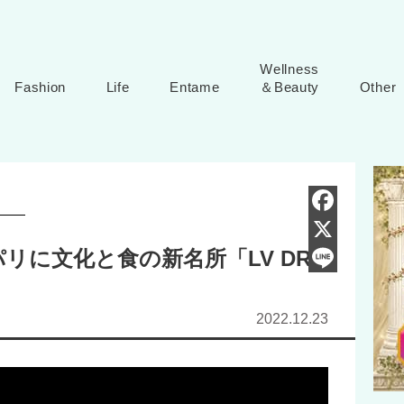
Wellness
Fashion
Life
Entame
＆Beauty
Other
F
リに文化と食の新名所「LV DRE
a
X
c
L
e
i
2022.12.23
b
n
o
e
o