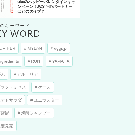
ukaのハッピーバレンタインキャ
ンペーン！あなたのパートナー
はどのタイプ？
EY WORD
OR HER
MYLAN
oggi.jp
ngredients
RUN
YAMAHA
がん
アルーリア
ガラクトミセス
ケース
ポテトサラダ
ユニラスター
商店街
炭酸シャンプー
限定発売