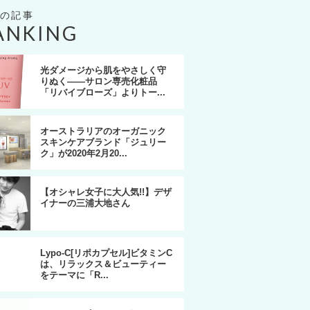
ANKING
光ダメージから肌をやさしく守
りぬく――サロン専売化粧品
「リバイブローズ」よりトー...
オーストラリアのオーガニック
スキンケアブランド「ジュリー
ク」が2020年2月20...
【オシャレ女子に大人気!!】デザ
イナーの三浦大地さん
Lypo-C[リポカプセル]ビタミンC
は、リラックス＆ビューティー
をテーマに「R...