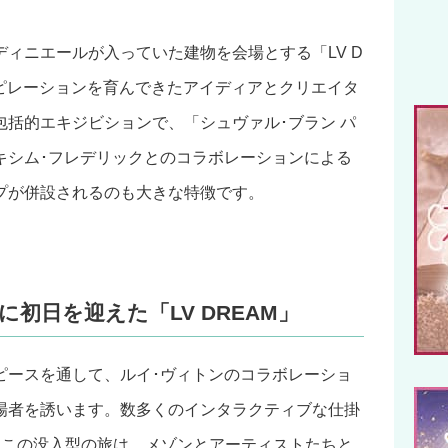
ディニエールが入っていた建物を会場とする「LV D
スピレーションを育んできたアイディアとクリエイタ
包括的エキジビションで、「シュヴァル･ブラン パ
キシム･フレデリックとのコラボレーションによる
プが併設されるのも大きな特徴です。
木)に初日を迎えた「LV DREAM」
ピースを通して、ルイ･ヴィトンのコラボレーショ
場者を誘います。数多くのインタラクティブな仕掛
るこの没入型の旅は、メゾンとアーティストたちと