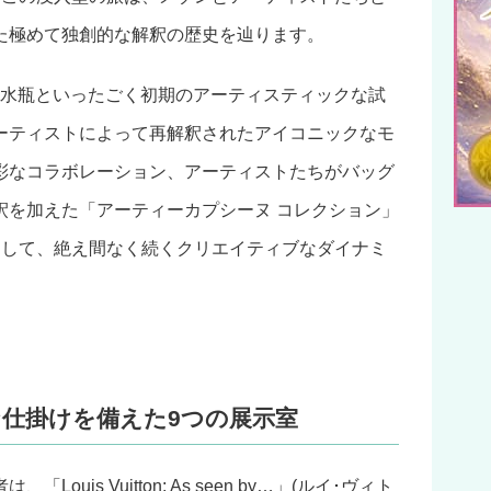
た極めて独創的な解釈の歴史を辿ります。
香水瓶といったごく初期のアーティスティックな試
ーティストによって再解釈されたアイコニックなモ
彩なコラボレーション、アーティストたちがバッグ
釈を加えた「アーティーカプシーヌ コレクション」
通して、絶え間なく続くクリエイティブなダイナミ
仕掛けを備えた9つの展示室
uis Vuitton: As seen by…」(ルイ･ヴィト