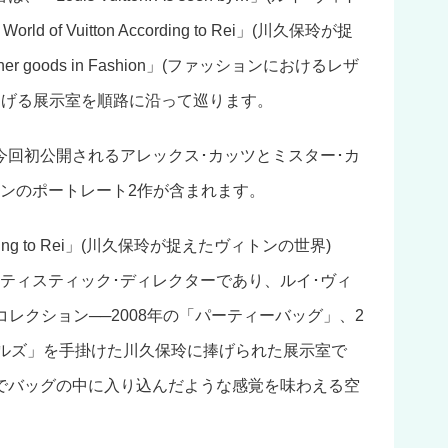
 of Vuitton According to Rei」(川久保玲が捉
r goods in Fashion」(ファッションにおけるレザ
掲げる展示室を順路に沿って巡ります。
今回初公開されるアレックス･カッツとミスター･カ
トンのポートレート2作が含まれます。
According to Rei」(川久保玲が捉えたヴィトンの世界)
ーティスティック･ディレクターであり、ルイ･ヴィ
コレクション──2008年の「パーティーバッグ」、2
ホールズ」を手掛けた川久保玲に捧げられた展示室で
でバッグの中に入り込んだような感覚を味わえる空