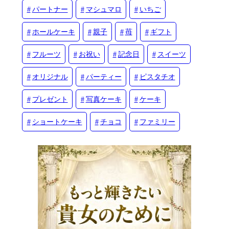
パートナー
マシュマロ
いちご
ホールケーキ
親子
苺
ギフト
フルーツ
お祝い
記念日
スイーツ
オリジナル
パーティー
ピスタチオ
プレゼント
写真ケーキ
ケーキ
ショートケーキ
チョコ
ファミリー