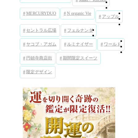
MERCURYDUO
N organic Vie
アップル
セントラル広場
フェルナンダ
ヤコブ・アガム
ルミナイザー
ワールド
円頓寺商店街
期間限定スイーツ
限定デザイン