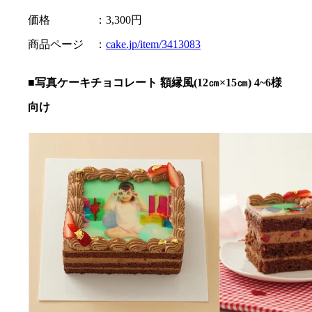
価格 ：3,300円
商品ページ ：
cake.jp/item/3413083
■写真ケーキチョコレート 額縁風(12㎝×15㎝) 4~6様
向け