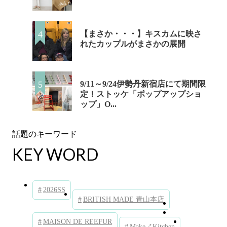
【まさか・・・】キスカムに映さ
れたカップルがまさかの展開
​9/11～9/24伊勢丹新宿店にて期間限
定！ストッケ「ポップアップショ
ップ」O...
KEY WORD
2026SS
BRITISH MADE 青山本店
MAISON DE REEFUR
Make↗︎Kitchen