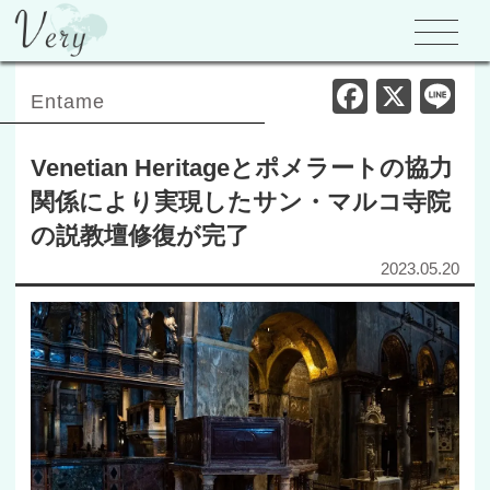
F
X
Li
Entame
a
n
c
e
Venetian Heritageとポメラートの協力
e
関係により実現したサン・マルコ寺院
b
の説教壇修復が完了
o
2023.05.20
o
k