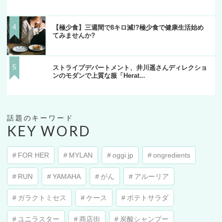
【極少食】三週間で8キロ減!?極少食で健康生活始め
てみませんか?
ストライプデパートメント、井川遥さんディレクショ
ンのモダンで上質な服「Herat...
KEY WORD
FOR HER
MYLAN
oggi.jp
ongredients
RUN
YAMAHA
がん
アルーリア
ガラクトミセス
ケース
ポテトサラダ
ユニラスター
商店街
炭酸シャンプー