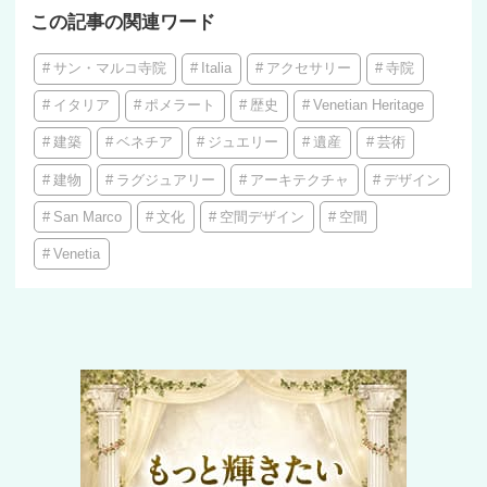
この記事の関連ワード
サン・マルコ寺院
Italia
アクセサリー
寺院
イタリア
ポメラート
歴史
Venetian Heritage
建築
ベネチア
ジュエリー
遺産
芸術
建物
ラグジュアリー
アーキテクチャ
デザイン
San Marco
文化
空間デザイン
空間
Venetia