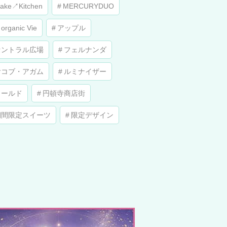
ake↗︎Kitchen
MERCURYDUO
 organic Vie
アップル
セントラル広場
フェルナンダ
ヤコブ・アガム
ルミナイザー
ワールド
円頓寺商店街
期間限定スイーツ
限定デザイン