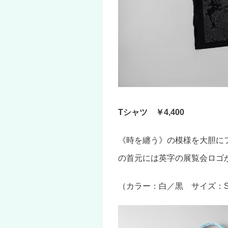
Tシャツ ￥4,400
《時を纏う》の模様を大胆に
の首元には英字の展覧会ロゴ
（カラー：白／黒 サイズ：S