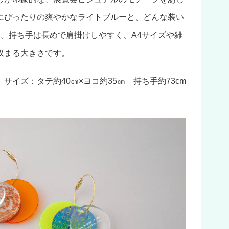
にぴったりの爽やかなライトブルーと、どんな装い
開。持ち手は長めで肩掛けしやすく、A4サイズや雑
収まる大きさです。
サイズ：タテ約40㎝×ヨコ約35㎝ 持ち手約73cm