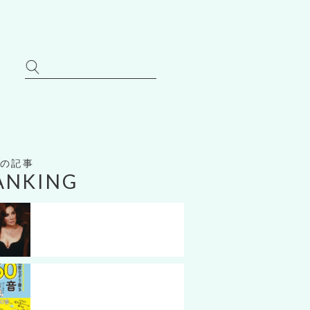
S
e
a
r
c
h
f
o
ANKING
r:
20世紀のクレオパトラ】エリザベス・テイ
ーに学ぶ”最強に女を楽しむ”ためのヒ...