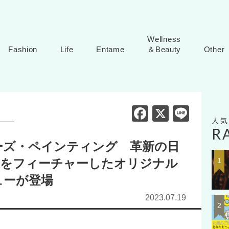
Wellness
Fashion
Life
Entame
＆Beauty
Other
F
X
Li
a
n
R
c
e
ーズ・ペインティング 革新の日
e
家をフィーチャーしたオリジナル
b
ューが登場
o
2023.07.19
【
o
ラ
k