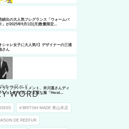
らがな50音の意味を知ると心が軽くなる！
者累計175万部の人気作家による「幸...
売続出の大人気フレグランス「ウォームバ
」が2025年9月1日(月)数量限定...
オシャレ女子に大人気!!】デザイナーの三浦
地さん
トライプデパートメント、井川遥さんディ
EY WORD
クションのモダンで上質な服「Herat...
026SS
BRITISH MADE 青山本店
AISON DE REEFUR