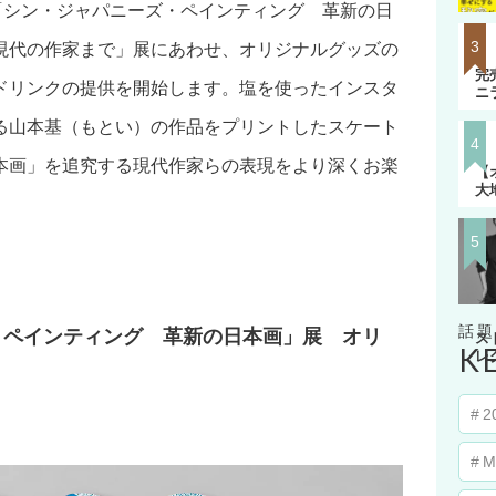
の「シン・ジャパニーズ・ペインティング 革新の日
ひ
現代の作家まで」展にあわせ、オリジナルグッズの
著
完
ドリンクの提供を開始します。塩を使ったインスタ
ニラ
る山本基（もとい）の作品をプリントしたスケート
本画」を追究する現代作家らの表現をより深くお楽
【
大
・ペインティング 革新の日本画」展 オリ
ス
K
レ
2
M