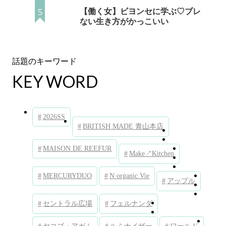
【働く女】ビヨンセに学ぶ♡ブレ
ない生き方がかっこいい
KEY WORD
2026SS
BRITISH MADE 青山本店
MAISON DE REEFUR
Make↗︎Kitchen
MERCURYDUO
N organic Vie
アップル
セントラル広場
フェルナンダ