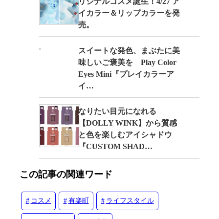
リジナルコスメ誕生！4/27 ア
イカラー＆リップカラーを発
売。
スイートな発色、まぶたに美
味しいご褒美を Play Color
Eyes Mini『プレイカラーア
イ…
なりたい目元になれる
【DOLLY WINK】から質感
と色を楽しむアイシャドウ
『CUSTOM SHAD…
この記事の関連ワード
コスメ
有楽町
ライフスタイル