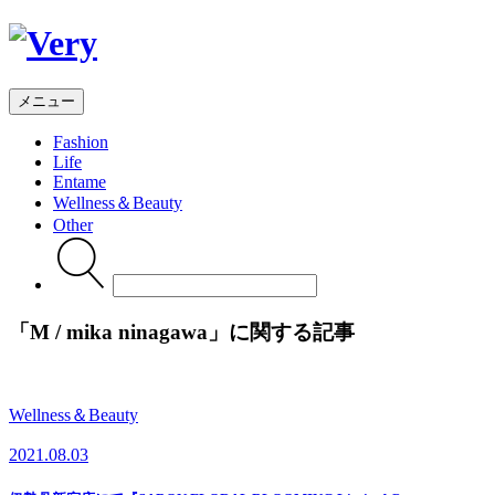
メニュー
Fashion
Life
Entame
Wellness
＆Beauty
Other
Search
for:
「
M / mika ninagawa
」に関する記事
Wellness＆Beauty
2021.08.03