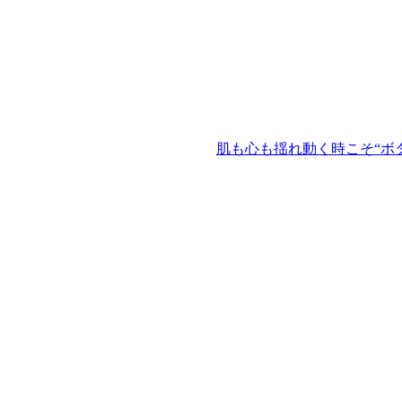
肌も心も揺れ動く時こそ“ボタ