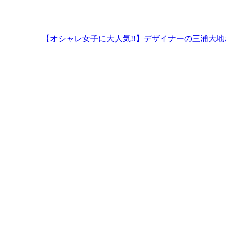
【オシャレ女子に大人気!!】デザイナーの三浦大地