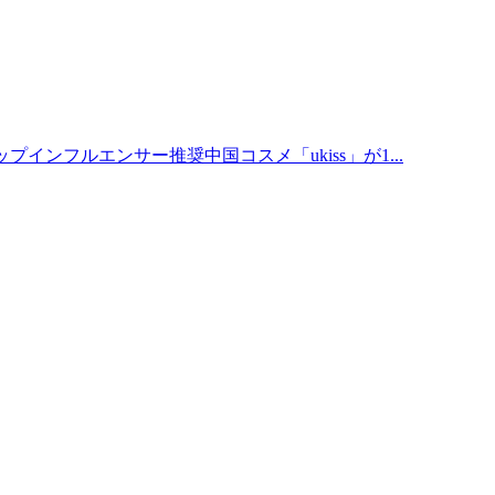
プインフルエンサー推奨中国コスメ「ukiss」が1...