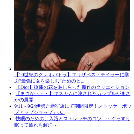
【20世紀のクレオパトラ】エリザベス・テイラーに学
ぶ”最強に女を楽しむ”ためのヒ...
【Dior】睡蓮の花をあしらった新作のクリエイション
【まさか・・・】キスカムに映されたカップルがまさ
かの展開
​9/11～9/24伊勢丹新宿店にて期間限定！ストッケ「ポッ
プアップショップ」O...
快眠のための、入浴とストレッチのコツ ～ぐっすり
眠って疲れを解消～