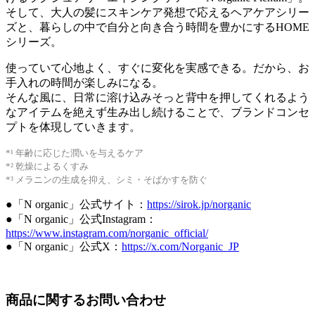
そして、大人の髪にスキンケア発想で応えるヘアケアシリー
ズと、暮らしの中で自分と向き合う時間を豊かにするHOME
シリーズ。
使っていて心地よく、すぐに変化を実感できる。だから、お
手入れの時間が楽しみになる。
そんな風に、日常に溶け込みそっと背中を押してくれるよう
なアイテムを絶えず生み出し続けることで、ブランドコンセ
プトを体現していきます。
*¹ 年齢に応じた潤いを与えるケア
*² 乾燥によるくすみ
*³ メラニンの生成を抑え、シミ・そばかすを防ぐ
●「N organic」公式サイト：
https://sirok.jp/norganic
●「N organic」公式Instagram：
https://www.instagram.com/norganic_official/
●「N organic」公式X：
https://x.com/Norganic_JP
商品に関するお問い合わせ