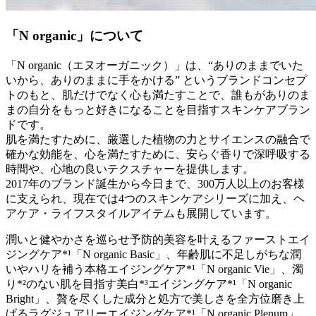
「N organic」について
「N organic（エヌオーガニック）」は、“ありのままでいた
いから、ありのままに手をかける” というブランドコンセプ
トのもと、肌だけでなく心も満たすことで、誰もがありのま
まの自分をもっと好きになることを目指すスキンケアブラン
ドです。
肌を満たすために、厳選した植物の力とサイエンスの融合で
確かな効能を、心を満たすために、安らぐ香りで深呼吸する
時間や、心地の良いテクスチャーを提供します。
2017年のブランド誕生から今日まで、300万人以上のお客様
に支えられ、現在では4つのスキンケアシリーズに加え、ヘ
アケア・ライフスタイルアイテムも展開しています。
潤いと健やかさを巡らせ予防的美容を叶えるファーストエイ
ジングケア*¹「N organic Basic」、年齢肌に不足しがちな潤
いやハリを補う本格エイジングケア*¹「N organic Vie」、濁
り*²のない肌を目指す美白*³エイジングケア*¹「N organic
Bright」、贅を尽くした成分と処方で美しさを全方位磨き上
げるラグジュアリーエイジングケア*¹「N organic Plenum」。