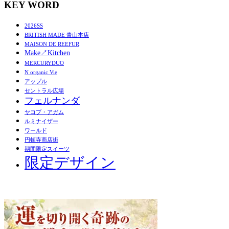
KEY WORD
2026SS
BRITISH MADE 青山本店
MAISON DE REEFUR
Make↗︎Kitchen
MERCURYDUO
N organic Vie
アップル
セントラル広場
フェルナンダ
ヤコブ・アガム
ルミナイザー
ワールド
円頓寺商店街
期間限定スイーツ
限定デザイン