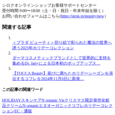
シロクオンラインショップお客様サポートセンター
受付時間 9:00〜18:00（土・日・祝日・年末年始を除く）
お問い合わせフォームはこちら(
https://sirok.jp/inquiry/new
）
関連する記事
＜プラダ ビューティ＞切り絵で彩られた魔法の世界へ
誘う2025年ホリデーコレクション
ダーマコスメティックブランドとして世界的に支持を
集めるDr. Jart+による日本初のポップアップス…
【TOCCA Beauty】喜びに満ちたホリデーシーズンを演
出するコフレを2024年11月6日に新発…
この記事の関連ワード
HOLIDAY
スキンケア
N organic Vie
クリスマス
限定発売
化粧
品
クリーム
N organic
エヌオーガニック
コフレ
ホリデーコレク
ション
EC・通販