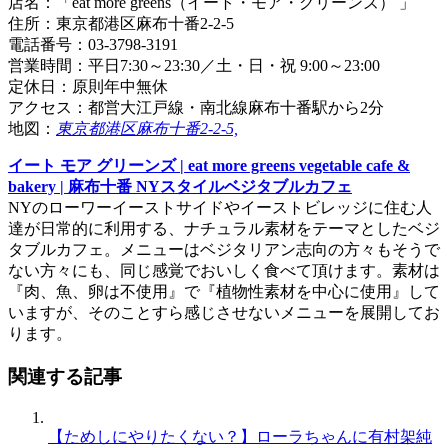
店名：「eat more greens（イート・モア・グリーンズ） 」
住所：東京都港区麻布十番2-2-5
電話番号：03-3798-3191
営業時間：平日7:30～23:30／土・日・祝 9:00～23:00
定休日：原則年中無休
アクセス：都営大江戸線・南北線麻布十番駅から2分
地図：
東京都港区麻布十番2-2-5,
イート モア グリーンズ | eat more greens vegetable cafe &
bakery | 麻布十番 NYスタイルベジタブルカフェ
NYのローワーイーストサイドやイーストビレッジに住む人
達が日常的に利用する、ナチュラル素材をテーマとしたベジ
タブルカフェ。メニューはベジタリアン志向の方々もそうで
ない方々にも、同じ感覚でおいしく食べて頂けます。素材は
『肉、魚、卵は不使用』で『植物性素材を中心に使用』して
いますが、そのことすら感じさせないメニューを展開してお
ります。
関連する記事
【ためしにやりたくない？】ローラちゃんに有村架純