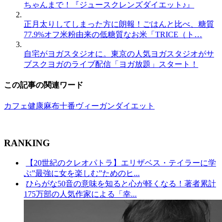
ちゃんまで！『ジュースクレンズダイエット♪』
正月太りしてしまった方に朗報！ごはんと比べ、糖質
77.9%オフ米粉由来の低糖質なお米「TRICE（ト…
自宅がヨガスタジオに。東京の人気ヨガスタジオがサ
ブスクヨガのライブ配信「ヨガ放題」スタート！
この記事の関連ワード
カフェ
健康
麻布十番
ヴィーガン
ダイエット
RANKING
【20世紀のクレオパトラ】エリザベス・テイラーに学
ぶ”最強に女を楽しむ”ためのヒ...
ひらがな50音の意味を知ると心が軽くなる！著者累計
175万部の人気作家による「幸...