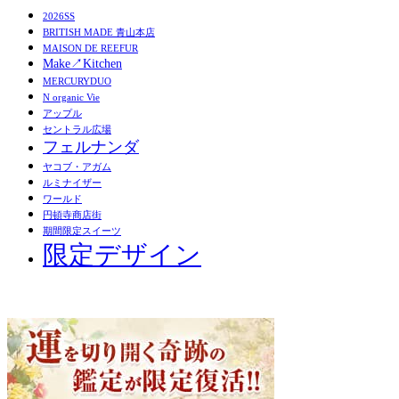
2026SS
BRITISH MADE 青山本店
MAISON DE REEFUR
Make↗︎Kitchen
MERCURYDUO
N organic Vie
アップル
セントラル広場
フェルナンダ
ヤコブ・アガム
ルミナイザー
ワールド
円頓寺商店街
期間限定スイーツ
限定デザイン